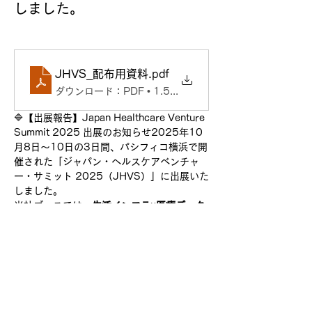
しました。
JHVS_配布用資料
.pdf
ダウンロード：PDF • 1.51MB
🔷【出展報告】Japan Healthcare Venture 
Summit 2025 出展のお知らせ2025年10
月8日～10日の3日間、パシフィコ横浜で開
催された「ジャパン・ヘルスケアベンチャ
ー・サミット 2025（JHVS）」に出展いた
しました。
当社ブースでは、
生活インフラ×医療データ
による健康寿命延伸
をテーマに、電力・音
声・歩容などのリアルワールドデータとAI
を活用した予防医療ソリューションをご紹介
しました。会期中は多くの企業関係者の皆さ
まにご来場いただき、実証・連携に向けた前
向きな対話が生まれました。
引き続き、誰もが安心して暮らせる地域社会